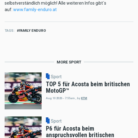
selbstverständlich möglich! Alle weiteren Infos gibt´s
auf:
www.family-enduro.at
TAGS
FAMILY ENDURO
MORE SPORT
Sport
TOP 5 für Acosta beim britischen
MotoGP™
Aug 10 2026 - 7:55am
,
by
KTM
Sport
P6 für Acosta beim
anspruchsvollen britischen