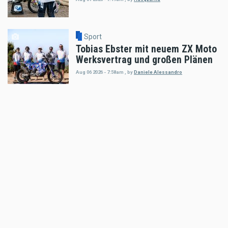
Sport
Tobias Ebster mit neuem ZX Moto
Werksvertrag und großen Plänen
Aug 06 2026 - 7:58am
,
by
Daniele Alessandro
Sport
Enduro4Kids Nachbericht Red Bull
Ring, Spielberg 2026
Aug 05 2026 - 9:15am
,
by
Peter Bachler
Sport
Hard Enduro World Ranking: Red
Bull Romaniacs Finisher Thomas
Bruckner