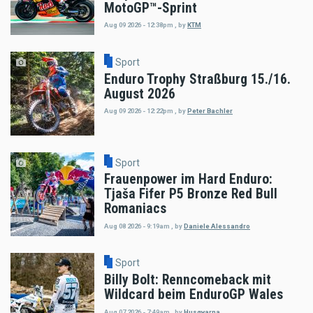
MotoGP™-Sprint
Aug 09 2026 - 12:38pm
,
by
KTM
Sport
Enduro Trophy Straßburg 15./16.
August 2026
Aug 09 2026 - 12:22pm
,
by
Peter Bachler
Sport
Frauenpower im Hard Enduro:
Tjaša Fifer P5 Bronze Red Bull
Romaniacs
Aug 08 2026 - 9:19am
,
by
Daniele Alessandro
Sport
Billy Bolt: Renncomeback mit
Wildcard beim EnduroGP Wales
Aug 07 2026 - 7:49am
,
by
Husqvarna