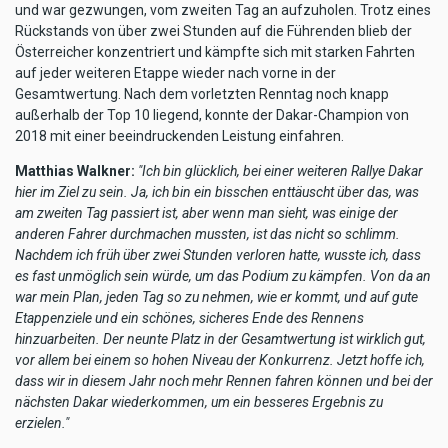
und war gezwungen, vom zweiten Tag an aufzuholen. Trotz eines
Rückstands von über zwei Stunden auf die Führenden blieb der
Österreicher konzentriert und kämpfte sich mit starken Fahrten
auf jeder weiteren Etappe wieder nach vorne in der
Gesamtwertung. Nach dem vorletzten Renntag noch knapp
außerhalb der Top 10 liegend, konnte der Dakar-Champion von
2018 mit einer beeindruckenden Leistung einfahren.
Matthias Walkner:
"Ich bin glücklich, bei einer weiteren Rallye Dakar
hier im Ziel zu sein. Ja, ich bin ein bisschen enttäuscht über das, was
am zweiten Tag passiert ist, aber wenn man sieht, was einige der
anderen Fahrer durchmachen mussten, ist das nicht so schlimm.
Nachdem ich früh über zwei Stunden verloren hatte, wusste ich, dass
es fast unmöglich sein würde, um das Podium zu kämpfen. Von da an
war mein Plan, jeden Tag so zu nehmen, wie er kommt, und auf gute
Etappenziele und ein schönes, sicheres Ende des Rennens
hinzuarbeiten. Der neunte Platz in der Gesamtwertung ist wirklich gut,
vor allem bei einem so hohen Niveau der Konkurrenz. Jetzt hoffe ich,
dass wir in diesem Jahr noch mehr Rennen fahren können und bei der
nächsten Dakar wiederkommen, um ein besseres Ergebnis zu
erzielen."