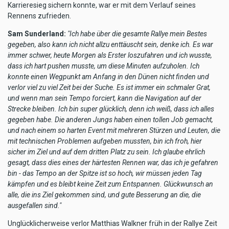
Karrieresieg sichern konnte, war er mit dem Verlauf seines
Rennens zufrieden.
Sam Sunderland:
"Ich habe über die gesamte Rallye mein Bestes
gegeben, also kann ich nicht allzu enttäuscht sein, denke ich. Es war
immer schwer, heute Morgen als Erster loszufahren und ich wusste,
dass ich hart pushen musste, um diese Minuten aufzuholen. Ich
konnte einen Wegpunkt am Anfang in den Dünen nicht finden und
verlor viel zu viel Zeit bei der Suche. Es ist immer ein schmaler Grat,
und wenn man sein Tempo forciert, kann die Navigation auf der
Strecke bleiben. Ich bin super glücklich, denn ich weiß, dass ich alles
gegeben habe. Die anderen Jungs haben einen tollen Job gemacht,
und nach einem so harten Event mit mehreren Stürzen und Leuten, die
mit technischen Problemen aufgeben mussten, bin ich froh, hier
sicher im Ziel und auf dem dritten Platz zu sein. Ich glaube ehrlich
gesagt, dass dies eines der härtesten Rennen war, das ich je gefahren
bin - das Tempo an der Spitze ist so hoch, wir müssen jeden Tag
kämpfen und es bleibt keine Zeit zum Entspannen. Glückwunsch an
alle, die ins Ziel gekommen sind, und gute Besserung an die, die
ausgefallen sind."
Unglücklicherweise verlor Matthias Walkner früh in der Rallye Zeit