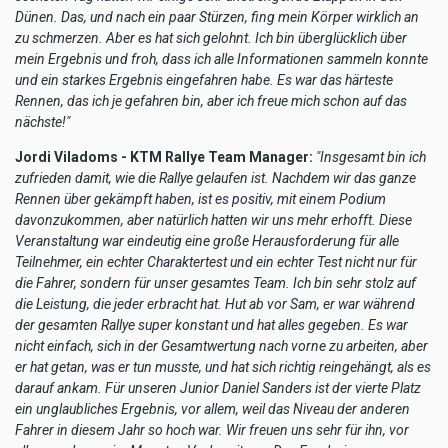
Dünen. Das, und nach ein paar Stürzen, fing mein Körper wirklich an
zu schmerzen. Aber es hat sich gelohnt. Ich bin überglücklich über
mein Ergebnis und froh, dass ich alle Informationen sammeln konnte
und ein starkes Ergebnis eingefahren habe. Es war das härteste
Rennen, das ich je gefahren bin, aber ich freue mich schon auf das
nächste!"
Jordi Viladoms - KTM Rallye Team Manager:
"Insgesamt bin ich
zufrieden damit, wie die Rallye gelaufen ist. Nachdem wir das ganze
Rennen über gekämpft haben, ist es positiv, mit einem Podium
davonzukommen, aber natürlich hatten wir uns mehr erhofft. Diese
Veranstaltung war eindeutig eine große Herausforderung für alle
Teilnehmer, ein echter Charaktertest und ein echter Test nicht nur für
die Fahrer, sondern für unser gesamtes Team. Ich bin sehr stolz auf
die Leistung, die jeder erbracht hat. Hut ab vor Sam, er war während
der gesamten Rallye super konstant und hat alles gegeben. Es war
nicht einfach, sich in der Gesamtwertung nach vorne zu arbeiten, aber
er hat getan, was er tun musste, und hat sich richtig reingehängt, als es
darauf ankam. Für unseren Junior Daniel Sanders ist der vierte Platz
ein unglaubliches Ergebnis, vor allem, weil das Niveau der anderen
Fahrer in diesem Jahr so hoch war. Wir freuen uns sehr für ihn, vor