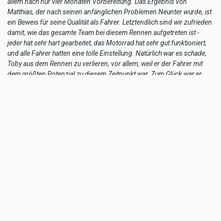
allem nach nur vier Monaten Vorbereitung. Das Ergebnis von
Matthias, der nach seinen anfänglichen Problemen Neunter wurde, ist
ein Beweis für seine Qualität als Fahrer. Letztendlich sind wir zufrieden
damit, wie das gesamte Team bei diesem Rennen aufgetreten ist -
jeder hat sehr hart gearbeitet, das Motorrad hat sehr gut funktioniert,
und alle Fahrer hatten eine tolle Einstellung. Natürlich war es schade,
Toby aus dem Rennen zu verlieren, vor allem, weil er der Fahrer mit
dem größten Potenzial zu diesem Zeitpunkt war. Zum Glück war er
nicht allzu schwer verletzt, und wir freuen uns darauf, ihn so bald wie
möglich wieder dabei zu haben. Zum Schluss möchte ich noch Skyler
Howes erwähnen, unseren unterstützten Fahrer, der ebenfalls einen
tollen Job gemacht hat und Fünfter wurde. Er hat auf einigen Stages
wirklich einen sehr schnellen Speed gezeigt."
Provisional Results Stage 12 – 2021 Dakar Rally
1. Ricky Brabec (USA), Honda, 2:17:02
2. Kevin Benavides (ARG), Honda, 2:19:19 +2:17
3. Matthias Walkner (AUT), KTM, 2:21:15 +4:13
4. Skyler Howes (USA), KTM, 2:22:51 +5:49
5. Daniel Sanders (AUS), KTM, 2:24:13 +7:11
Other KTM