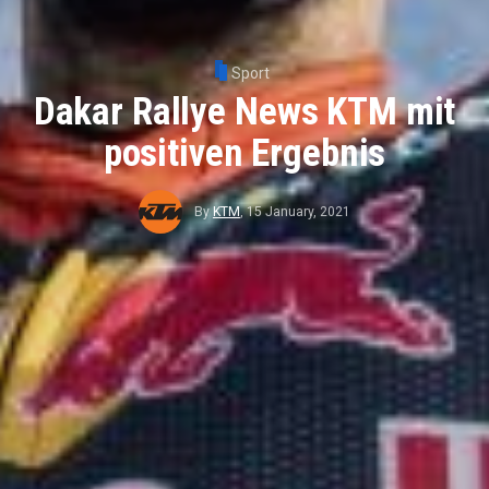
Sport
Dakar Rallye News KTM mit
positiven Ergebnis
By
KTM
,
15 January, 2021