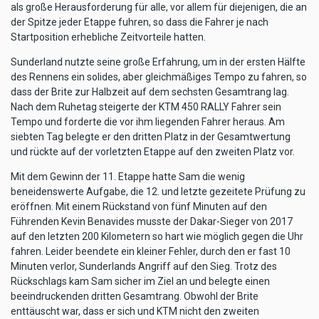
als große Herausforderung für alle, vor allem für diejenigen, die an
der Spitze jeder Etappe fuhren, so dass die Fahrer je nach
Startposition erhebliche Zeitvorteile hatten.
Sunderland nutzte seine große Erfahrung, um in der ersten Hälfte
des Rennens ein solides, aber gleichmäßiges Tempo zu fahren, so
dass der Brite zur Halbzeit auf dem sechsten Gesamtrang lag.
Nach dem Ruhetag steigerte der KTM 450 RALLY Fahrer sein
Tempo und forderte die vor ihm liegenden Fahrer heraus. Am
siebten Tag belegte er den dritten Platz in der Gesamtwertung
und rückte auf der vorletzten Etappe auf den zweiten Platz vor.
Mit dem Gewinn der 11. Etappe hatte Sam die wenig
beneidenswerte Aufgabe, die 12. und letzte gezeitete Prüfung zu
eröffnen. Mit einem Rückstand von fünf Minuten auf den
Führenden Kevin Benavides musste der Dakar-Sieger von 2017
auf den letzten 200 Kilometern so hart wie möglich gegen die Uhr
fahren. Leider beendete ein kleiner Fehler, durch den er fast 10
Minuten verlor, Sunderlands Angriff auf den Sieg. Trotz des
Rückschlags kam Sam sicher im Ziel an und belegte einen
beeindruckenden dritten Gesamtrang. Obwohl der Brite
enttäuscht war, dass er sich und KTM nicht den zweiten