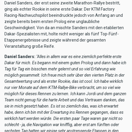
Daniel Sanders, der erst seine zweite Marathon-Rallye bestritt,
ging als echter Rookie in seine erste Dakar. Der KTM Factory
Racing-Nachwuchspilot beeindruckte jedoch von Anfang an und
zeigte bereits beim ersten Prolog eine unglaubliche
Geschwindigkeit. Von da an mischte Sanders mit den etablierten
Dakar-Spezialisten mit, holte nicht weniger als fünf Top-Fünf-
Etappenergebnisse und zeigte während der gesamten
Veranstaltung große Reife.
Daniel Sanders:
"Alles in allem war es eine ziemlich perfekte erste
Dakar für mich. Es begann mit einem guten Prolog und dann habe ich
Tag für Tag ein bisschen mehr gelernt und so viel Erfahrung wie
möglich gesammelt. Ich freue mich sehr über den vierten Platz in der
Gesamtwertung und als erster Rookie, das ist cool. Ich habe wirklich
nur vier Monate auf dem KTM-Rallye-Bike verbracht, um so viel wie
möglich für dieses Rennen zu lernen. Ich kann Jordi und dem ganzen
Team nicht genug für die harte Arbeit und das Vertrauen danken, das
sie in mich gesetzt haben. Es ist so ziemlich das, was ich erwartet
habe, denn ich bin mit der Erwartung ins Rennen gegangen, dass es
wirklich hart werden würde. Die ersten paar Tage waren gar nicht so
schlecht - ja, die Navigation war knifflig, aber erst am fünften oder
sechsten Tag hatten wir einige sehr anstrengende Etappen in den