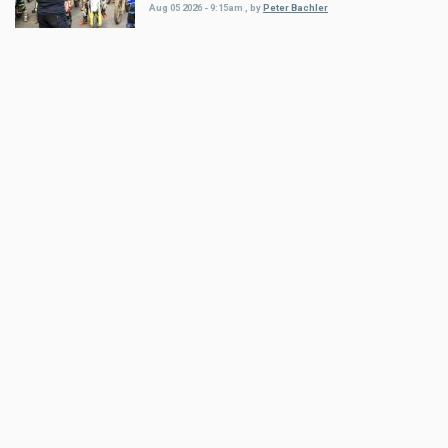
Aug 05 2026 - 9:15am
,
by
Peter Bachler
Sport
Hard Enduro World Ranking: Red
Bull Romaniacs Finisher Thomas
Bruckner
Aug 05 2026 - 8:41am
,
by
Daniele Alessandro
Sport
Hard Enduro World Ranking:
Lorenz Steinkellner mit
Podiumsplatzierung bei Red Bull
Romaniacs
Aug 05 2026 - 8:24am
,
by
Daniele Alessandro
Sport
Pol Espargaro wird Maverick
Vinales beim GP von
Grossbritannien ersetzen