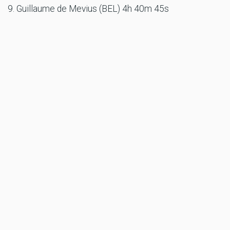
9. Guillaume de Mevius (BEL) 4h 40m 45s
11. Mitch Guthrie Jr. (USA) 4h 41m 5s
12. Toby Price (AUS) 4h 41m 6s
15. Mattias Ekström (SWE) 4h 43m 10s
17. Nani Roma (ESP) 4h 44m 36s
18. Giniel de Villiers (ZAF) 4h 45m 34s
19. Nasser Al-Attiyah (QAT) 4h 48m 41s
23. Sébastien Loeb (FRA) 4h 49m 24s
58. Rokas Baciuška (LTU) 6h 55m 33s
60. Laia Sanz (ESP) 7h 6m 54s
Motorrad