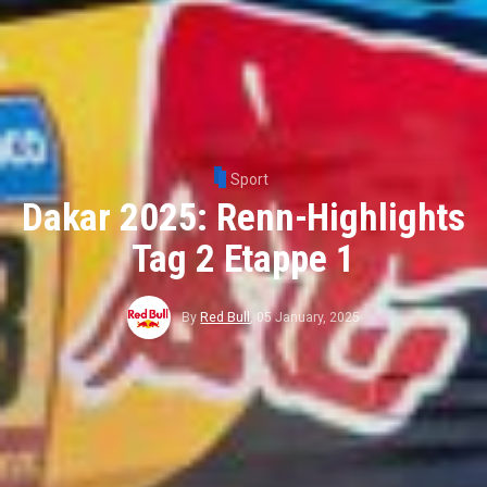
Sport
Dakar 2025: Renn-Highlights
Tag 2 Etappe 1
By
Red Bull
,
05 January, 2025