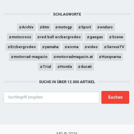
SCHLAGWORTE
Archiv
ktm
motogp
Sport
enduro
motocross
red bull erzbergrodeo
gasgas
Szene
Erzbergrodeo
yamaha
eicma
video
ServusTV
motorrad-magazin
motorradmagazin.at
Husqvarna
Trial
Honda
ducati
SUCHE IN ÜBER 12.000 ARTIKEL
Search