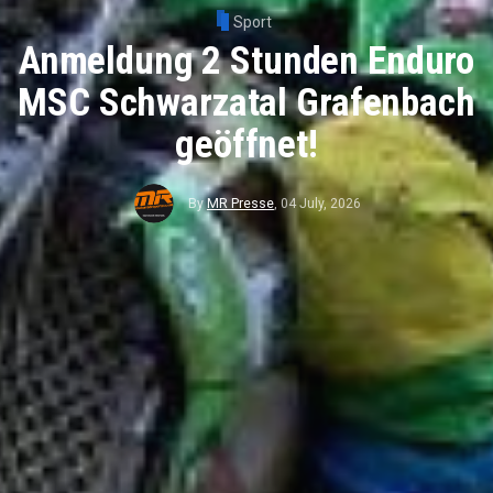
Sport
Anmeldung 2 Stunden Enduro
MSC Schwarzatal Grafenbach
geöffnet!
By
MR Presse
,
04 July, 2026