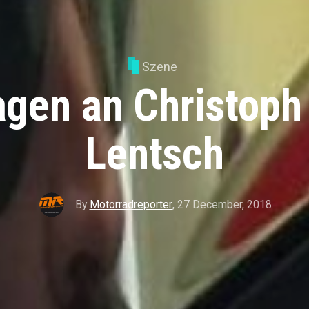
Szene
agen an Christoph
Lentsch
By
Motorradreporter
,
27 December, 2018