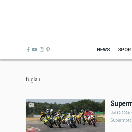
Skip
to
main
content
NEWS
SPOR
fuglau
Superm
Jul 12 2026 
Supermoto 