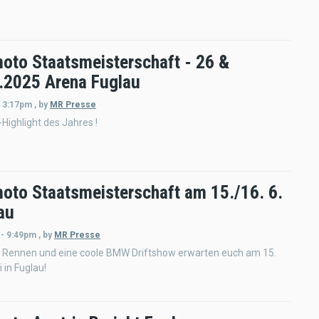
oto Staatsmeisterschaft - 26 &
i.2025 Arena Fuglau
- 3:17pm
,
by
MR Presse
Highlight des Jahres !
oto Staatsmeisterschaft am 15./16. 6.
au
 - 9:49pm
,
by
MR Presse
Rennen und eine coole BMW Driftshow erwarten euch am 15.
 in Fuglau!