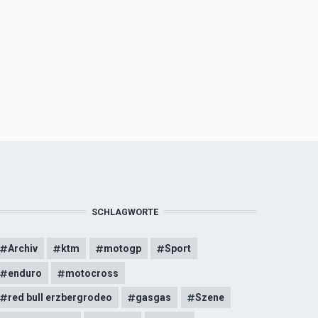
SCHLAGWORTE
Archiv
ktm
motogp
Sport
enduro
motocross
red bull erzbergrodeo
gasgas
Szene