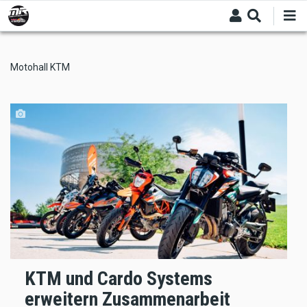
Skip
to
main
content
Motohall KTM
KTM und Cardo Systems
erweitern Zusammenarbeit