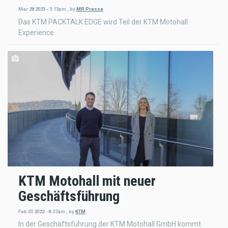
Mar 28 2023 - 5:13pm
,
by
MR Presse
Das KTM PACKTALK EDGE wird Teil der KTM Motohall
Experience.
KTM Motohall mit neuer
Geschäftsführung
Feb 05 2022 - 8:37am
,
by
KTM
In der Geschäftsführung der KTM Motohall GmbH kommt