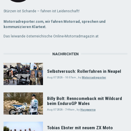
Stürzen ist Schande – fahren ist Leidenschaft!
Motorradreporter.com, wir fahren Motorrad, sprechen und
kommunizieren Klartext.
Das leiwande österreichische Online-Motorradmagazin.at
NACHRICHTEN
Selbstversuch: Rollerfahren in Neapel
Aug 07 2026 - 10:07am
,
by
Motorradreporter
Billy Bolt: Renncomeback mit Wildcard
beim EnduroGP Wales
Aug 07 2026 - 7:49am
,
by
Husqvarna
Tobias Ebster mit neuem ZX Moto