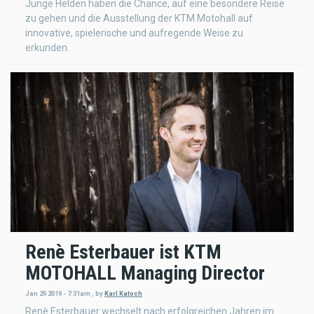
Junge Helden haben die Chance, auf eine besondere Reise
zu gehen und die Ausstellung der KTM Motohall auf
innovative, spielerische und aufregende Weise zu
erkunden.
Renè Esterbauer ist KTM
MOTOHALL Managing Director
Jan 29 2019 - 7:31am
,
by
Karl Katoch
Renè Esterbauer wechselt nach erfolgreichen Jahren im