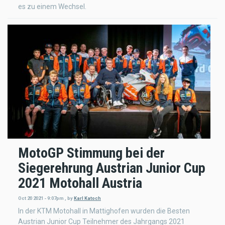
es zu einem Wechsel.
MotoGP Stimmung bei der
Siegerehrung Austrian Junior Cup
2021 Motohall Austria
Oct 20 2021 - 9:07pm
,
by
Karl Katoch
In der KTM Motohall in Mattighofen wurden die Besten
Austrian Junior Cup Teilnehmer des Jahrgangs 2021