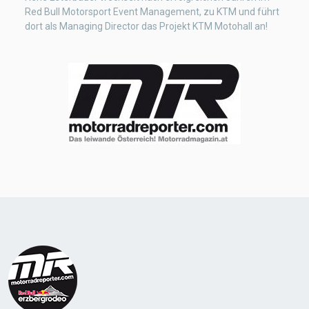
Red Bull Motorsport Event Management, zu KTM und führt
dort als Managing Director das Projekt KTM Motohall an!