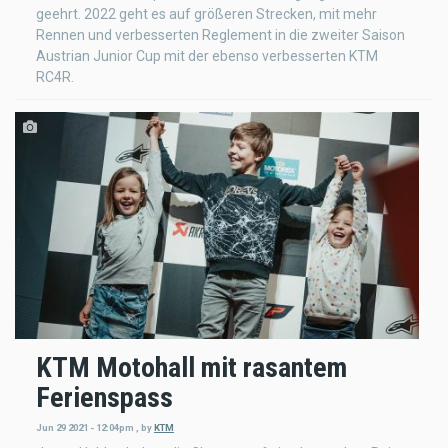
geehrt. 2022 geht es auf größeren Strecken, mit mehr
Rennen und verbesserten Reglement in die zweiter Saison
Austrian Junior Cup mit der ebenso verbesserten KTM
RC4R.
KTM Motohall mit rasantem
Ferienspass
Jun 29 2021 - 12:04pm
,
by
KTM