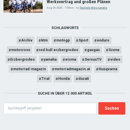
Werksvertrag und großen Plänen
Aug 06 2026 - 7:58am
,
by
Daniele Alessandro
SCHLAGWORTE
Archiv
ktm
motogp
Sport
enduro
motocross
red bull erzbergrodeo
gasgas
Szene
Erzbergrodeo
yamaha
eicma
ServusTV
video
motorrad-magazin
motorradmagazin.at
Husqvarna
Trial
Honda
ducati
SUCHE IN ÜBER 12.000 ARTIKEL
Search