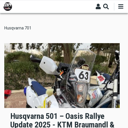
Skip
to
main
content
Husqvarna 701
Husqvarna 501 – Oasis Rallye
Update 2025 - KTM Braumandl &