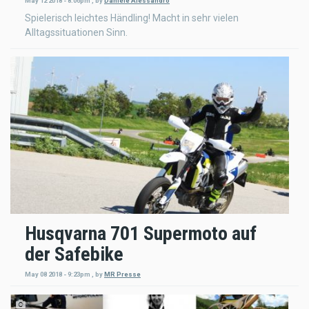
May 12 2018 - 8:06pm
,
by
Daniele Alessandro
Spielerisch leichtes Händling! Macht in sehr vielen
Alltagssituationen Sinn.
Husqvarna 701 Supermoto auf
der Safebike
May 08 2018 - 9:23pm
,
by
MR Presse