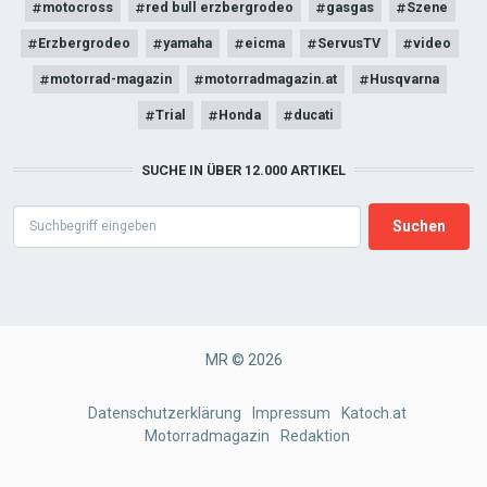
motocross
red bull erzbergrodeo
gasgas
Szene
Erzbergrodeo
yamaha
eicma
ServusTV
video
motorrad-magazin
motorradmagazin.at
Husqvarna
Trial
Honda
ducati
SUCHE IN ÜBER 12.000 ARTIKEL
Search
MR © 2026
FOOTER
Datenschutzerklärung
Impressum
Katoch.at
Motorradmagazin
Redaktion