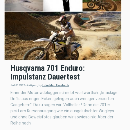
Husqvarna 701 Enduro:
Impulstanz Dauertest
Jul 05 2017 - 4:49pm
,
by
Luke Mac Fernbach
Einer der Motorradblogger schreibt wortwörtlich: „knackige
Drifts aus engen Ecken gelingen auch weniger versierten
Gasgebern“. Dazu sagen wir: Vollholler ! Denn die 701er
pickt am Kurvenausgang wie ein ausgelutschter Wrigleys
und ohne Beweisfotos glauben wir sowieso nix. Aber der
Reihe nach.