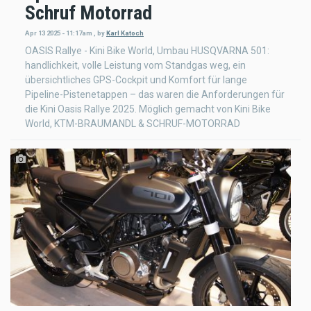
Schruf Motorrad
Apr 13 2025 - 11:17am
,
by
Karl Katoch
OASIS Rallye - Kini Bike World, Umbau HUSQVARNA 501:
handlichkeit, volle Leistung vom Standgas weg, ein
übersichtliches GPS-Cockpit und Komfort für lange
Pipeline-Pistenetappen – das waren die Anforderungen für
die Kini Oasis Rallye 2025. Möglich gemacht von Kini Bike
World, KTM-BRAUMANDL & SCHRUF-MOTORRAD