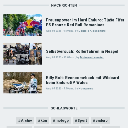
NACHRICHTEN
Frauenpower im Hard Enduro: Tjaša Fifer
P5 Bronze Red Bull Romaniacs
Aug 08 2026 - 9:19am
,
by
Daniele Alessandro
Selbstversuch: Rollerfahren in Neapel
Aug 07 2026 - 10:07am
,
by
Motorradreporter
Billy Bolt: Renncomeback mit Wildcard
beim EnduroGP Wales
Aug 07 2026 - 7:49am
,
by
Husqvarna
SCHLAGWORTE
Archiv
ktm
motogp
Sport
enduro