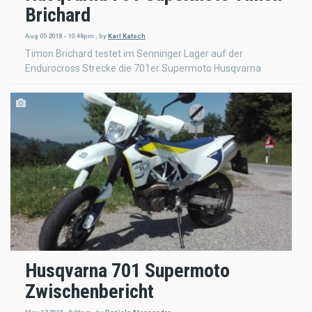
Brichard
Aug 05 2018 - 10:48pm
,
by
Karl Katoch
Timon Brichard testet im Senninger Lager auf der
Endurocross Strecke die 701er Supermoto Husqvarna
Husqvarna 701 Supermoto
Zwischenbericht