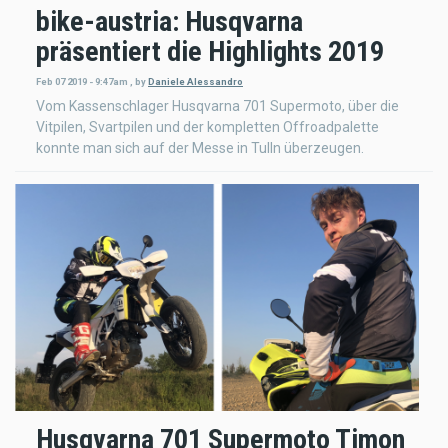
bike-austria: Husqvarna
präsentiert die Highlights 2019
Feb 07 2019 - 9:47am
,
by
Daniele Alessandro
Vom Kassenschlager Husqvarna 701 Supermoto, über die
Vitpilen, Svartpilen und der kompletten Offroadpalette
konnte man sich auf der Messe in Tulln überzeugen.
Husqvarna 701 Supermoto Timon