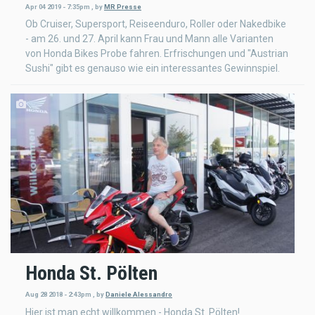
Apr 04 2019 - 7:35pm
,
by
MR Presse
Ob Cruiser, Supersport, Reiseenduro, Roller oder Nakedbike
- am 26. und 27. April kann Frau und Mann alle Varianten
von Honda Bikes Probe fahren. Erfrischungen und "Austrian
Sushi" gibt es genauso wie ein interessantes Gewinnspiel.
Honda St. Pölten
Aug 28 2018 - 2:43pm
,
by
Daniele Alessandro
Hier ist man echt willkommen - Honda St. Pölten!