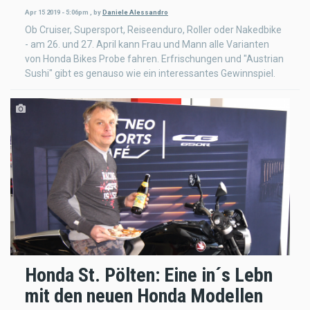
Apr 15 2019 - 5:06pm
,
by
Daniele Alessandro
Ob Cruiser, Supersport, Reiseenduro, Roller oder Nakedbike
- am 26. und 27. April kann Frau und Mann alle Varianten
von Honda Bikes Probe fahren. Erfrischungen und "Austrian
Sushi" gibt es genauso wie ein interessantes Gewinnspiel.
Honda St. Pölten: Eine in´s Lebn
mit den neuen Honda Modellen