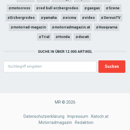
motocross
red bull erzbergrodeo
gasgas
Szene
Erzbergrodeo
yamaha
eicma
video
ServusTV
motorrad-magazin
motorradmagazin.at
Husqvarna
Trial
Honda
ducati
SUCHE IN ÜBER 12.000 ARTIKEL
Search
MR © 2026
FOOTER
Datenschutzerklärung
Impressum
Katoch.at
Motorradmagazin
Redaktion