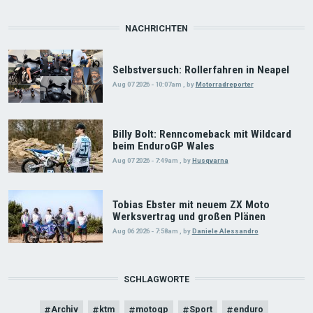
NACHRICHTEN
Selbstversuch: Rollerfahren in Neapel
Aug 07 2026 - 10:07am
,
by
Motorradreporter
Billy Bolt: Renncomeback mit Wildcard
beim EnduroGP Wales
Aug 07 2026 - 7:49am
,
by
Husqvarna
Tobias Ebster mit neuem ZX Moto
Werksvertrag und großen Plänen
Aug 06 2026 - 7:58am
,
by
Daniele Alessandro
SCHLAGWORTE
Archiv
ktm
motogp
Sport
enduro