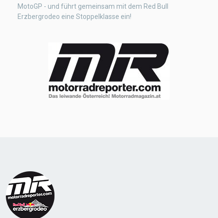
MotoGP - und führt gemeinsam mit dem Red Bull
Erzbergrodeo eine Stoppelklasse ein!