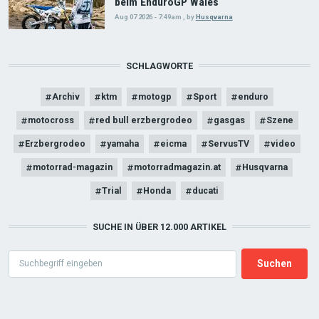
beim EnduroGP Wales
Aug 07 2026 - 7:49am
,
by
Husqvarna
SCHLAGWORTE
Archiv
ktm
motogp
Sport
enduro
motocross
red bull erzbergrodeo
gasgas
Szene
Erzbergrodeo
yamaha
eicma
ServusTV
video
motorrad-magazin
motorradmagazin.at
Husqvarna
Trial
Honda
ducati
SUCHE IN ÜBER 12.000 ARTIKEL
Search