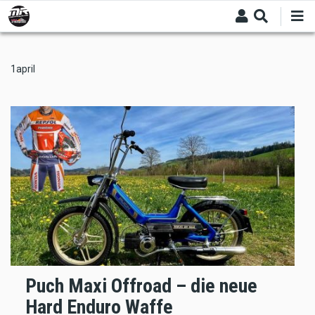
Skip
to
main
content
1april
Puch Maxi Offroad – die neue
Hard Enduro Waffe