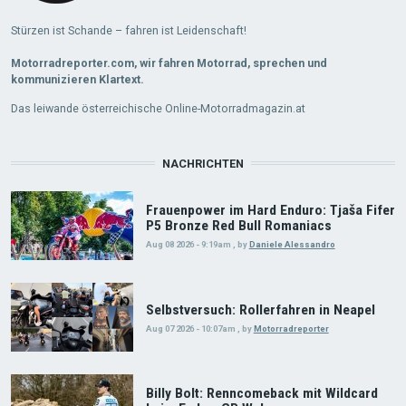
Stürzen ist Schande – fahren ist Leidenschaft!
Motorradreporter.com, wir fahren Motorrad, sprechen und
kommunizieren Klartext.
Das leiwande österreichische Online-Motorradmagazin.at
NACHRICHTEN
Frauenpower im Hard Enduro: Tjaša Fifer
P5 Bronze Red Bull Romaniacs
Aug 08 2026 - 9:19am
,
by
Daniele Alessandro
Selbstversuch: Rollerfahren in Neapel
Aug 07 2026 - 10:07am
,
by
Motorradreporter
Billy Bolt: Renncomeback mit Wildcard