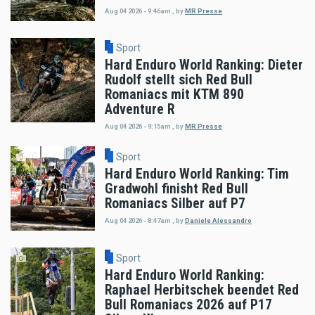
Aug 04 2026 - 9:46am
,
by
MR Presse
Sport
Hard Enduro World Ranking: Dieter
Rudolf stellt sich Red Bull
Romaniacs mit KTM 890
Adventure R
Aug 04 2026 - 9:15am
,
by
MR Presse
Sport
Hard Enduro World Ranking: Tim
Gradwohl finisht Red Bull
Romaniacs Silber auf P7
Aug 04 2026 - 8:47am
,
by
Daniele Alessandro
Sport
Hard Enduro World Ranking:
Raphael Herbitschek beendet Red
Bull Romaniacs 2026 auf P17