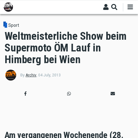
Skip
to
main
content
Sport
Weltmeisterliche Show beim
Supermoto ÖM Lauf in
Himberg bei Wien
By
Archiv
,
04 July, 2013
Am vergangenen Wochenende (28. 