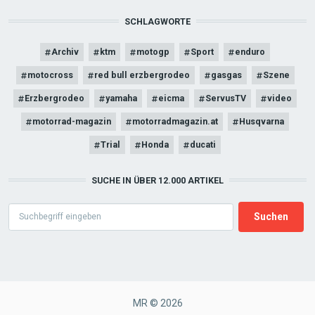
SCHLAGWORTE
Archiv
ktm
motogp
Sport
enduro
motocross
red bull erzbergrodeo
gasgas
Szene
Erzbergrodeo
yamaha
eicma
ServusTV
video
motorrad-magazin
motorradmagazin.at
Husqvarna
Trial
Honda
ducati
SUCHE IN ÜBER 12.000 ARTIKEL
Search
MR © 2026