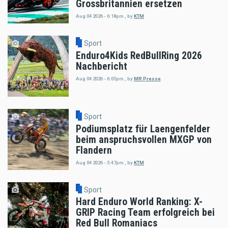
Grossbritannien ersetzen
Aug 04 2026 - 6:18pm
,
by
KTM
Sport
Enduro4Kids RedBullRing 2026
Nachbericht
Aug 04 2026 - 6:05pm
,
by
MR Presse
Sport
Podiumsplatz für Laengenfelder
beim anspruchsvollen MXGP von
Flandern
Aug 04 2026 - 5:47pm
,
by
KTM
Sport
Hard Enduro World Ranking: X-
GRIP Racing Team erfolgreich bei
Red Bull Romaniacs