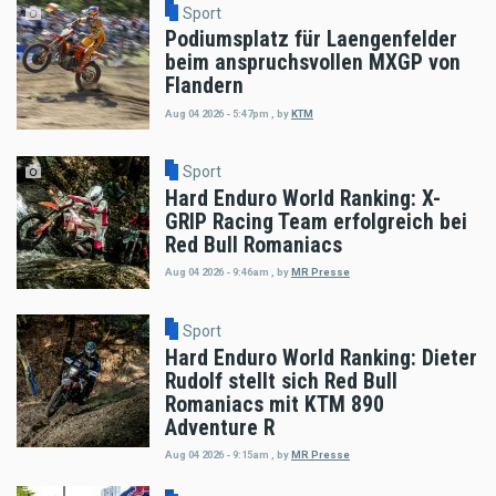
Sport
Podiumsplatz für Laengenfelder
beim anspruchsvollen MXGP von
Flandern
Aug 04 2026 - 5:47pm
,
by
KTM
Sport
Hard Enduro World Ranking: X-
GRIP Racing Team erfolgreich bei
Red Bull Romaniacs
Aug 04 2026 - 9:46am
,
by
MR Presse
Sport
Hard Enduro World Ranking: Dieter
Rudolf stellt sich Red Bull
Romaniacs mit KTM 890
Adventure R
Aug 04 2026 - 9:15am
,
by
MR Presse