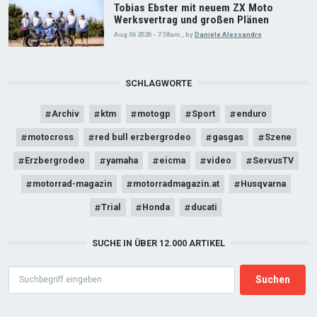
Tobias Ebster mit neuem ZX Moto
Werksvertrag und großen Plänen
Aug 06 2026 - 7:58am
,
by
Daniele Alessandro
SCHLAGWORTE
Archiv
ktm
motogp
Sport
enduro
motocross
red bull erzbergrodeo
gasgas
Szene
Erzbergrodeo
yamaha
eicma
video
ServusTV
motorrad-magazin
motorradmagazin.at
Husqvarna
Trial
Honda
ducati
SUCHE IN ÜBER 12.000 ARTIKEL
Search