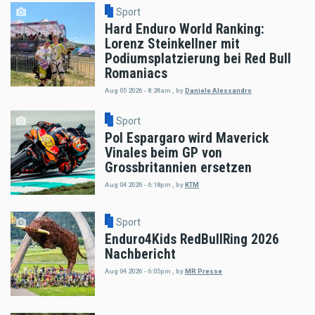
Sport
Hard Enduro World Ranking:
Lorenz Steinkellner mit
Podiumsplatzierung bei Red Bull
Romaniacs
Aug 05 2026 - 8:24am
,
by
Daniele Alessandro
Sport
Pol Espargaro wird Maverick
Vinales beim GP von
Grossbritannien ersetzen
Aug 04 2026 - 6:18pm
,
by
KTM
Sport
Enduro4Kids RedBullRing 2026
Nachbericht
Aug 04 2026 - 6:05pm
,
by
MR Presse