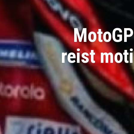
MotoGP:
reist mot