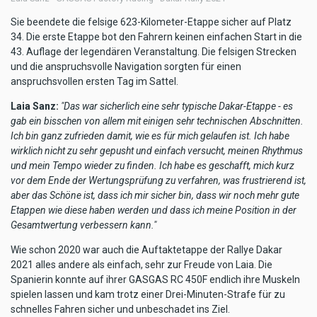
Sie beendete die felsige 623-Kilometer-Etappe sicher auf Platz
34. Die erste Etappe bot den Fahrern keinen einfachen Start in die
43. Auflage der legendären Veranstaltung. Die felsigen Strecken
und die anspruchsvolle Navigation sorgten für einen
anspruchsvollen ersten Tag im Sattel.
Laia Sanz:
"Das war sicherlich eine sehr typische Dakar-Etappe - es
gab ein bisschen von allem mit einigen sehr technischen Abschnitten.
Ich bin ganz zufrieden damit, wie es für mich gelaufen ist. Ich habe
wirklich nicht zu sehr gepusht und einfach versucht, meinen Rhythmus
und mein Tempo wieder zu finden. Ich habe es geschafft, mich kurz
vor dem Ende der Wertungsprüfung zu verfahren, was frustrierend ist,
aber das Schöne ist, dass ich mir sicher bin, dass wir noch mehr gute
Etappen wie diese haben werden und dass ich meine Position in der
Gesamtwertung verbessern kann."
Wie schon 2020 war auch die Auftaktetappe der Rallye Dakar
2021 alles andere als einfach, sehr zur Freude von Laia. Die
Spanierin konnte auf ihrer GASGAS RC 450F endlich ihre Muskeln
spielen lassen und kam trotz einer Drei-Minuten-Strafe für zu
schnelles Fahren sicher und unbeschadet ins Ziel.