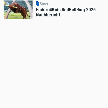
Sport
Enduro4Kids RedBullRing 2026
Nachbericht
Aug 04 2026 - 6:05pm
,
by
MR Presse
Sport
Podiumsplatz für Laengenfelder
beim anspruchsvollen MXGP von
Flandern
Aug 04 2026 - 5:47pm
,
by
KTM
Sport
Hard Enduro World Ranking: X-
GRIP Racing Team erfolgreich bei
Red Bull Romaniacs
Aug 04 2026 - 9:46am
,
by
MR Presse
Sport