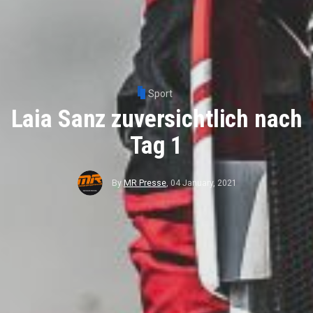
Sport
Laia Sanz zuversichtlich nach
Tag 1
By
MR Presse
,
04 January, 2021