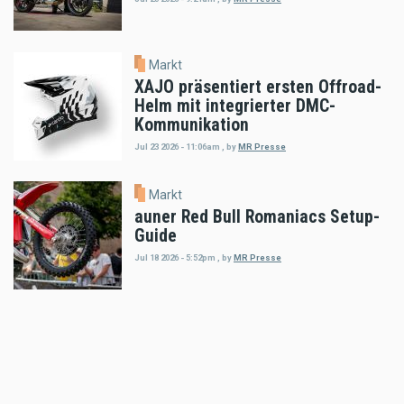
Markt
XAJO präsentiert ersten Offroad-
Helm mit integrierter DMC-
Kommunikation
Jul 23 2026 - 11:06am
,
by
MR Presse
Markt
auner Red Bull Romaniacs Setup-
Guide
Jul 18 2026 - 5:52pm
,
by
MR Presse
Markt
Klim Motorradbekleidung: THE
HEAT IS ON!
Jul 16 2026 - 8:52am
,
by
MR Presse