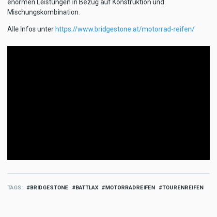
enormen Leistungen in Bezug auf Konstruktion und
Mischungskombination.
Alle Infos unter
https://www.bridgestone.at/motorrad-reifen/
TAGS
BRIDGESTONE
BATTLAX
MOTORRADREIFEN
TOURENREIFEN