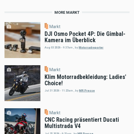
MORE MARKT
Markt
DJI Osmo Pocket 4P: Die Gimbal-
Kamera im Überblick
Aug 03 2026 - 9:37am
,
by
Motorradreporter
Markt
Klim Motorradbekleidung: Ladies'
Choice!
Jul 31 2026 - 11:23am
,
by
MR Presse
Markt
CNC Racing präsentiert Ducati
Multistrada V4
Jul 25 2026 - 9:21am
,
by
MR Presse