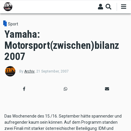
Skip
to
main
content
Sport
Yamaha:
Motorsport(zwischen)bilanz
2007
By
Archiv
,
21 September, 2007
Das Wochenende des 15./16. September hätte spannender und
aufregender kaum sein können. Auf dem Programm standen
zwei Finali mit starker österreichischer Beteiligung: IDM und