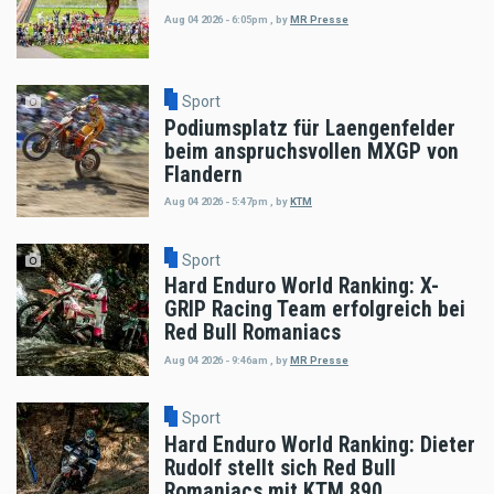
Aug 04 2026 - 6:05pm
,
by
MR Presse
Sport
Podiumsplatz für Laengenfelder
beim anspruchsvollen MXGP von
Flandern
Aug 04 2026 - 5:47pm
,
by
KTM
Sport
Hard Enduro World Ranking: X-
GRIP Racing Team erfolgreich bei
Red Bull Romaniacs
Aug 04 2026 - 9:46am
,
by
MR Presse
Sport
Hard Enduro World Ranking: Dieter
Rudolf stellt sich Red Bull
Romaniacs mit KTM 890