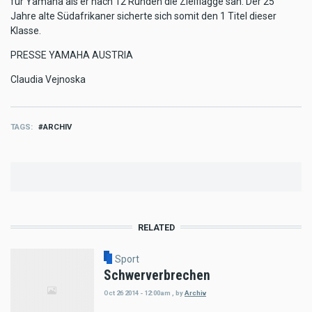
für Yamaha als er nach 12 Runden die Zielflagge sah. Der 25
Jahre alte Südafrikaner sicherte sich somit den 1 Titel dieser
Klasse.
PRESSE YAMAHA AUSTRIA
Claudia Vejnoska
TAGS
ARCHIV
RELATED
Sport
Schwerverbrechen
Oct 26 2014 - 12:00am
,
by
Archiv