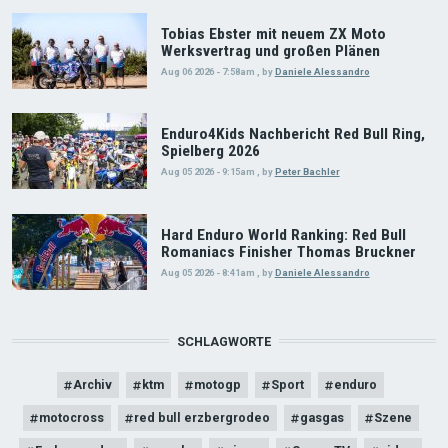
Tobias Ebster mit neuem ZX Moto
Werksvertrag und großen Plänen
Aug 06 2026 - 7:58am
,
by
Daniele Alessandro
Enduro4Kids Nachbericht Red Bull Ring,
Spielberg 2026
Aug 05 2026 - 9:15am
,
by
Peter Bachler
Hard Enduro World Ranking: Red Bull
Romaniacs Finisher Thomas Bruckner
Aug 05 2026 - 8:41am
,
by
Daniele Alessandro
SCHLAGWORTE
Archiv
ktm
motogp
Sport
enduro
motocross
red bull erzbergrodeo
gasgas
Szene