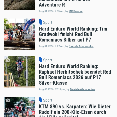
Adventure R
Aug 04 2026 - 9:15am
,
by
MR Presse
Sport
Hard Enduro World Ranking: Tim
Gradwohl finisht Red Bull
Romaniacs Silber auf P7
Aug 04 2026 - 8:47am
,
by
Daniele Alessandro
Sport
Hard Enduro World Ranking:
Raphael Herbitschek beendet Red
Bull Romaniacs 2026 auf P17
Silver-Klasse
Aug 03 2026 - 12:12pm
,
by
Daniele Alessandro
Sport
KTM 890 vs. Karpaten: Wie Dieter
Rudolf ein 200-Kilo-Eisen durch