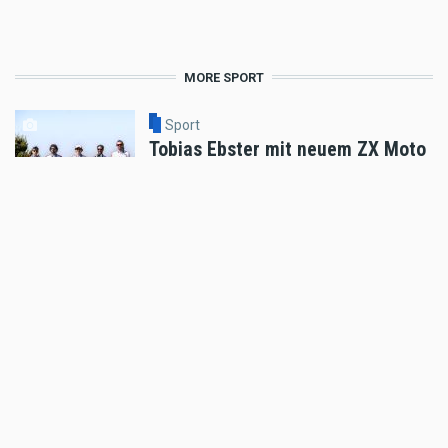
MORE SPORT
Sport
Tobias Ebster mit neuem ZX Moto
Werksvertrag und großen Plänen
Aug 06 2026 - 7:58am
,
by
Daniele Alessandro
Sport
Enduro4Kids Nachbericht Red Bull
Ring, Spielberg 2026
Aug 05 2026 - 9:15am
,
by
Peter Bachler
Sport
Hard Enduro World Ranking: Red