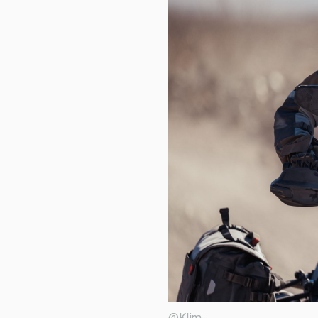
@Klim