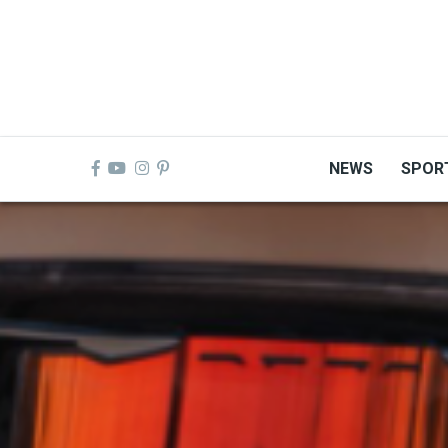
Skip
to
main
content
NEWS
SPOR