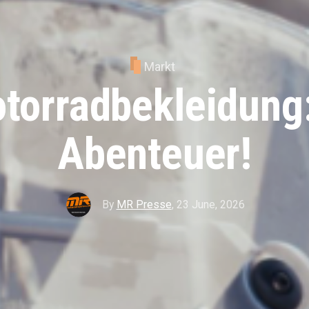
Markt
torradbekleidung
Abenteuer!
By
MR Presse
,
23 June, 2026