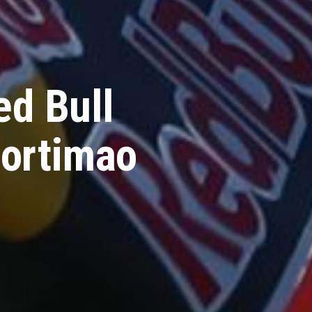
ed Bull
Portimao