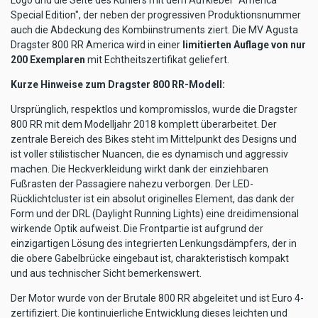
Special Edition", der neben der progressiven Produktionsnummer
auch die Abdeckung des Kombiinstruments ziert. Die MV Agusta
Dragster 800 RR America wird in einer
limitierten Auflage von nur
200 Exemplaren
mit Echtheitszertifikat geliefert.
Kurze Hinweise zum Dragster 800 RR-Modell:
Ursprünglich, respektlos und kompromisslos, wurde die Dragster
800 RR mit dem Modelljahr 2018 komplett überarbeitet. Der
zentrale Bereich des Bikes steht im Mittelpunkt des Designs und
ist voller stilistischer Nuancen, die es dynamisch und aggressiv
machen. Die Heckverkleidung wirkt dank der einziehbaren
Fußrasten der Passagiere nahezu verborgen. Der LED-
Rücklichtcluster ist ein absolut originelles Element, das dank der
Form und der DRL (Daylight Running Lights) eine dreidimensional
wirkende Optik aufweist. Die Frontpartie ist aufgrund der
einzigartigen Lösung des integrierten Lenkungsdämpfers, der in
die obere Gabelbrücke eingebaut ist, charakteristisch kompakt
und aus technischer Sicht bemerkenswert.
Der Motor wurde von der Brutale 800 RR abgeleitet und ist Euro 4-
zertifiziert. Die kontinuierliche Entwicklung dieses leichten und