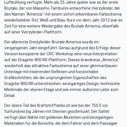
Luftkühlung verfügte. Mehr als 25 Jahre später war es der erste
Brutale, der von Massimo Tamburini entworfene Vierzylinder, der
den Namen "America" ​​mit einem sofort erkennbaren Farbschema
wiederbelebte: Rot, Weiß und Blau. Kurz vor dem Jahr 2012 war es
Zeit für eine weitere Wiedergabe des Brutale America, ebenfalls
auf einer Vierzylinder-Plattform.
Der allererste Dreizylinder-Brutale America wurde im
vergangenen Jahr eingeführt. Genau aufgrund des Erfolgs dieser
Version konzipierte der CRC-Workshop eine neue Interpretation
auf der Dragster 800 RR-Plattform. Dieses brandneue „America“
wiederholt das attraktive Farbschema auf einer glimmerblauen
Unterlage mit irisierenden Reflexen und horizontalen
Grafikschnitten, die die ursprünglichen Eigenschaften des
Dragster 800 RR unterstreichen: einzigartiges Design, technische
Merkmale der oberen Etage und wie immer äußerste Liebe zum
Detail.
Der obere Teil des Kraftstofftanks ist wie bei der 750 S vor
fünfundvierzig Jahren mit Sternen geschmückt. Der Sattel
verfügt über Nähte mit goldenen Akzenten und einzigartigen
Materialien für die Bereiche, die dem Fahrer und dem Passagier