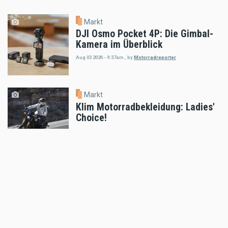
Markt
DJI Osmo Pocket 4P: Die Gimbal-
Kamera im Überblick
Aug 03 2026 - 9:37am
,
by
Motorradreporter
Markt
Klim Motorradbekleidung: Ladies'
Choice!
Jul 31 2026 - 11:23am
,
by
MR Presse
Markt
CNC Racing präsentiert Ducati
Multistrada V4
Jul 25 2026 - 9:21am
,
by
MR Presse