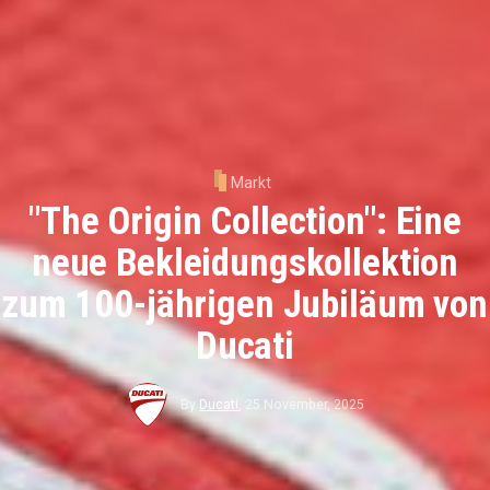
Markt
"The Origin Collection": Eine
neue Bekleidungskollektion
zum 100-jährigen Jubiläum von
Ducati
By
Ducati
,
25 November, 2025